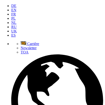
DE
EN
FR
PL
NL
RU
UK
ES
Carrière
Newsletter
TOA