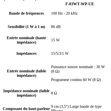
F-03WT-WP-UE
Bande de fréquences
100 Hz - 20 kHz
Sensibilité (1 W à 1 m)
86 dB
Entrée nominale (haute
15 W
impédance)
Impédances
15/5/3/1 W
Puissance sonore nominale : 30 W
Entrée nominale (faible
(8 Ω)
impédance)
Programme continu 60 W (8 Ω)
Impédance nominale (faible
8 Ω
impédance)
9 cm (3,5'') Large bande de type
Composant du haut-parleur
PPcone