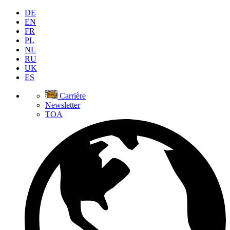
DE
EN
FR
PL
NL
RU
UK
ES
Carrière
Newsletter
TOA