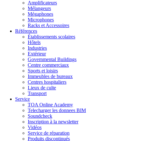
Amplificateurs
Mélangeurs
Mégaphones
Microphones
Racks et Accessoires
Références
Établissements scolaires
Hôtels
Industries
Extérieur
Governmental Buildings
Centre commerciaux
Sports et loisirs
Immeubles de bureaux
Centres hospitaliers
Lieux de culte
Transport
Service
TOA Online Academy
Telecharger les donnees BIM
Soundcheck
Inscription à la newsletter
Vidéos
Service de réparation
Produits discontinués