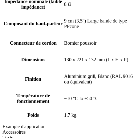
Impédance nominale (faible
8 Ω
impédance)
9 cm (3,5'') Large bande de type
Composant du haut-parleur
PPcone
Connecteur de cordon
Bornier poussoir
Dimensions
130 x 221 x 132 mm (L x H x P)
Aluminium grill, Blanc (RAL 9016
Finition
ou équivalent)
Température de
−10 °C to +50 °C
fonctionnement
Poids
1.7 kg
Example d'application
Accessoires
Texte