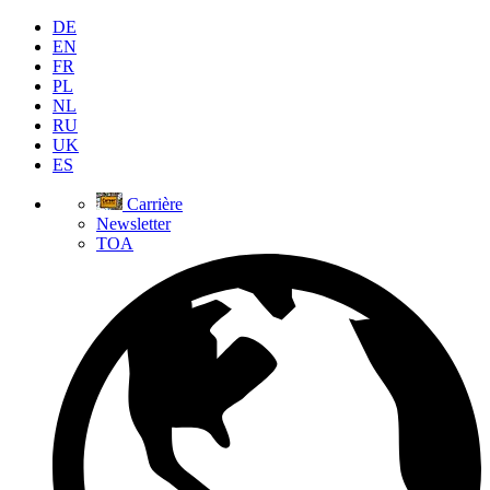
DE
EN
FR
PL
NL
RU
UK
ES
Carrière
Newsletter
TOA