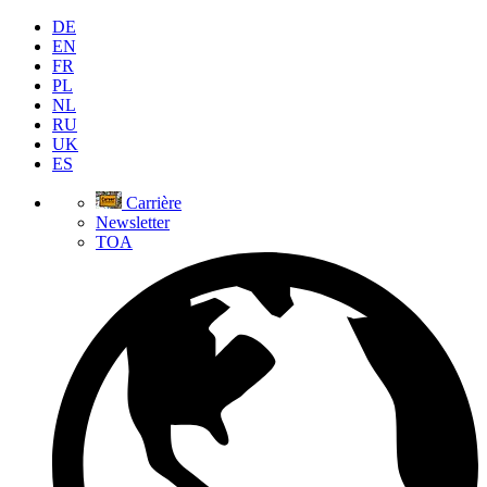
DE
EN
FR
PL
NL
RU
UK
ES
Carrière
Newsletter
TOA