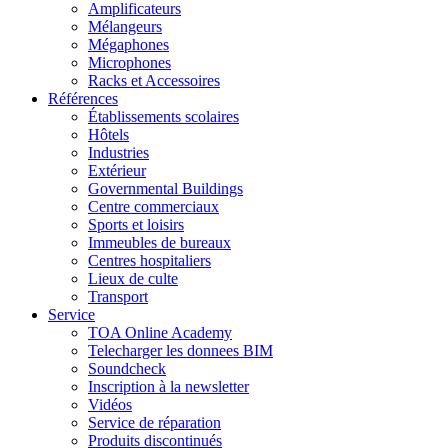
Amplificateurs
Mélangeurs
Mégaphones
Microphones
Racks et Accessoires
Références
Établissements scolaires
Hôtels
Industries
Extérieur
Governmental Buildings
Centre commerciaux
Sports et loisirs
Immeubles de bureaux
Centres hospitaliers
Lieux de culte
Transport
Service
TOA Online Academy
Telecharger les donnees BIM
Soundcheck
Inscription à la newsletter
Vidéos
Service de réparation
Produits discontinués