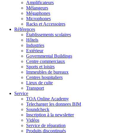
Amplificateurs
Mélangeurs
Mégaphones
Microphones
Racks et Accessoires
Références
Établissements scolaires
Hôtels
Industries
Extérieur
Governmental Buildings
Centre commerciaux
Sports et loisirs
Immeubles de bureaux
Centres hospitaliers
Lieux de culte
Transport
Service
TOA Online Academy
Telecharger les donnees BIM
Soundcheck
Inscription à la newsletter
Vidéos
Service de réparation
Produits discontinués