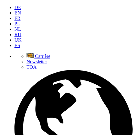
DE
EN
FR
PL
NL
RU
UK
ES
Carrière
Newsletter
TOA