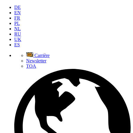
DE
EN
FR
PL
NL
RU
UK
ES
Carrière
Newsletter
TOA