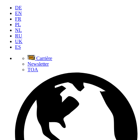
DE
EN
FR
PL
NL
RU
UK
ES
Carrière
Newsletter
TOA