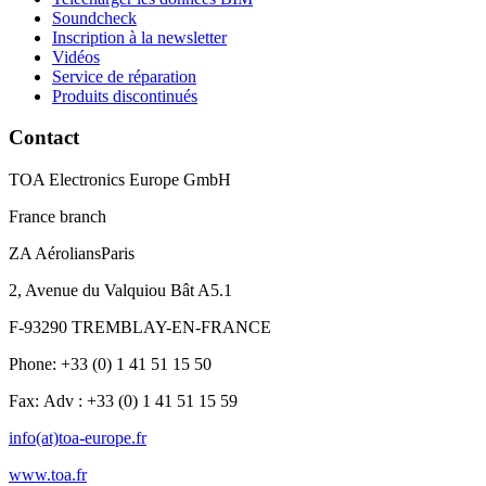
Soundcheck
Inscription à la newsletter
Vidéos
Service de réparation
Produits discontinués
Contact
TOA Electronics Europe GmbH
France branch
ZA AéroliansParis
2, Avenue du Valquiou Bât A5.1
F-93290 TREMBLAY-EN-FRANCE
Phone: +33 (0) 1 41 51 15 50
Fax: Adv : +33 (0) 1 41 51 15 59
info(at)toa-europe.fr
www.toa.fr