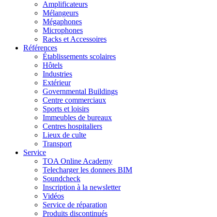
Amplificateurs
Mélangeurs
Mégaphones
Microphones
Racks et Accessoires
Références
Établissements scolaires
Hôtels
Industries
Extérieur
Governmental Buildings
Centre commerciaux
Sports et loisirs
Immeubles de bureaux
Centres hospitaliers
Lieux de culte
Transport
Service
TOA Online Academy
Telecharger les donnees BIM
Soundcheck
Inscription à la newsletter
Vidéos
Service de réparation
Produits discontinués