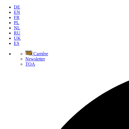
DE
EN
FR
PL
NL
RU
UK
ES
Carrière
Newsletter
TOA