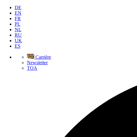
DE
EN
FR
PL
NL
RU
UK
ES
Carrière
Newsletter
TOA