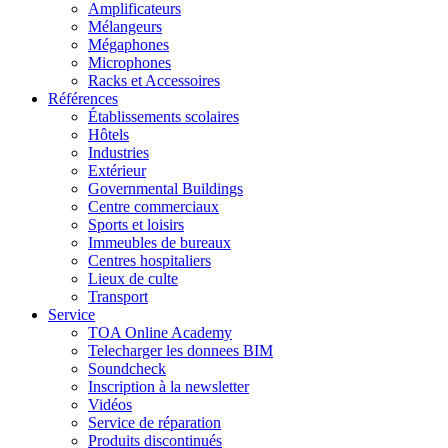
Amplificateurs
Mélangeurs
Mégaphones
Microphones
Racks et Accessoires
Références
Établissements scolaires
Hôtels
Industries
Extérieur
Governmental Buildings
Centre commerciaux
Sports et loisirs
Immeubles de bureaux
Centres hospitaliers
Lieux de culte
Transport
Service
TOA Online Academy
Telecharger les donnees BIM
Soundcheck
Inscription à la newsletter
Vidéos
Service de réparation
Produits discontinués