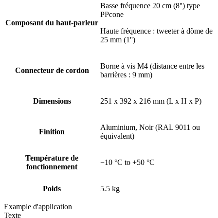
Basse fréquence 20 cm (8'') type
PPcone
Composant du haut-parleur
Haute fréquence : tweeter à dôme de
25 mm (1'')
Borne à vis M4 (distance entre les
Connecteur de cordon
barrières : 9 mm)
Dimensions
251 x 392 x 216 mm (L x H x P)
Aluminium, Noir (RAL 9011 ou
Finition
équivalent)
Température de
−10 °C to +50 °C
fonctionnement
Poids
5.5 kg
Example d'application
Texte