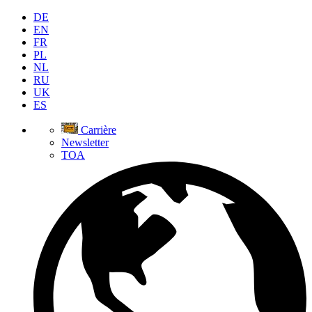
DE
EN
FR
PL
NL
RU
UK
ES
Carrière
Newsletter
TOA