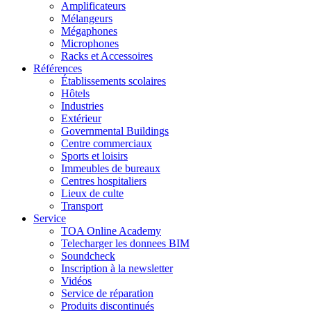
Amplificateurs
Mélangeurs
Mégaphones
Microphones
Racks et Accessoires
Références
Établissements scolaires
Hôtels
Industries
Extérieur
Governmental Buildings
Centre commerciaux
Sports et loisirs
Immeubles de bureaux
Centres hospitaliers
Lieux de culte
Transport
Service
TOA Online Academy
Telecharger les donnees BIM
Soundcheck
Inscription à la newsletter
Vidéos
Service de réparation
Produits discontinués