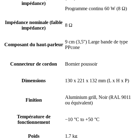
impédance)
Programme continu 60 W (8 Ω)
Impédance nominale (faible
8 Ω
impédance)
9 cm (3,5'') Large bande de type
Composant du haut-parleur
PPcone
Connecteur de cordon
Bornier poussoir
Dimensions
130 x 221 x 132 mm (L x H x P)
Aluminium grill, Noir (RAL 9011
Finition
ou équivalent)
Température de
−10 °C to +50 °C
fonctionnement
Poids
1.7 kg