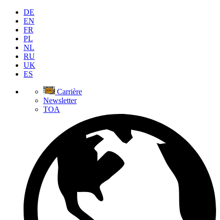
DE
EN
FR
PL
NL
RU
UK
ES
Carrière
Newsletter
TOA