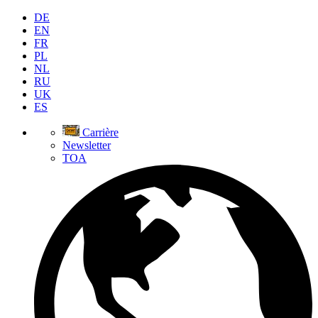
DE
EN
FR
PL
NL
RU
UK
ES
Carrière
Newsletter
TOA