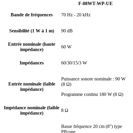
F-08WT-WP-UE
Bande de fréquences
70 Hz - 20 kHz
Sensibilité (1 W à 1 m)
90 dB
Entrée nominale (haute
60 W
impédance)
Impédances
60/30/15/3 W
Puissance sonore nominale : 90 W
Entrée nominale (faible
(8 Ω)
impédance)
Programme continu 180 W (8 Ω)
Impédance nominale (faible
8 Ω
impédance)
Basse fréquence 20 cm (8'') type
PPcone