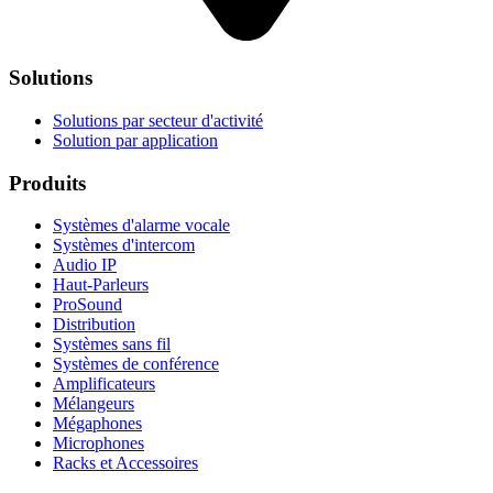
Solutions
Solutions par secteur d'activité
Solution par application
Produits
Systèmes d'alarme vocale
Systèmes d'intercom
Audio IP
Haut-Parleurs
ProSound
Distribution
Systèmes sans fil
Systèmes de conférence
Amplificateurs
Mélangeurs
Mégaphones
Microphones
Racks et Accessoires