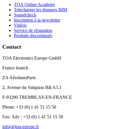
TOA Online Academy
Telecharger les donnees BIM
Soundcheck
Inscription à la newsletter
Vidéos
Service de réparation
Produits discontinués
Contact
TOA Electronics Europe GmbH
France branch
ZA AéroliansParis
2, Avenue du Valquiou Bât A5.1
F-93290 TREMBLAY-EN-FRANCE
Phone: +33 (0) 1 41 51 15 50
Fax: Adv : +33 (0) 1 41 51 15 59
info(at)toa-europe.fr