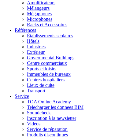
Amplificateurs
Mélangeurs
Mégaphones
Microphones
Racks et Accessoires
Références
Établissements scolaires
Hôtels
Industries
Extérieur
Governmental Buildings
Centre commerciaux
Sports et loisirs
Immeubles de bureaux
Centres hospitaliers
Lieux de culte
Transport
Service
TOA Online Academy
Telecharger les donnees BIM
Soundcheck
Inscription à la newsletter
Vidéos
Service de réparation
Produits discontinués