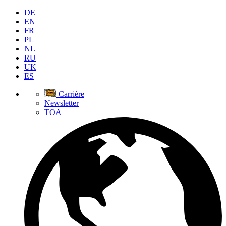
DE
EN
FR
PL
NL
RU
UK
ES
Carrière
Newsletter
TOA