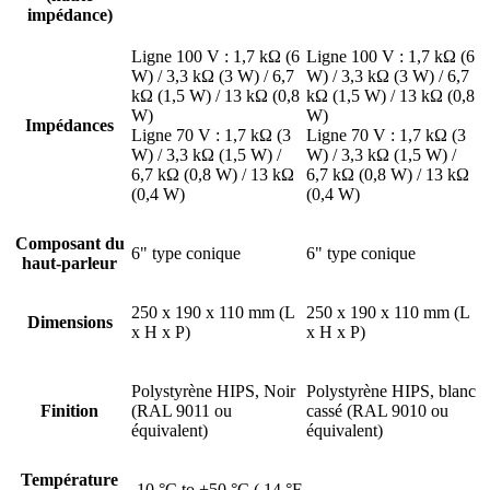
impédance)
Ligne 100 V : 1,7 kΩ (6
Ligne 100 V : 1,7 kΩ (6
W) / 3,3 kΩ (3 W) / 6,7
W) / 3,3 kΩ (3 W) / 6,7
kΩ (1,5 W) / 13 kΩ (0,8
kΩ (1,5 W) / 13 kΩ (0,8
W)
W)
Impédances
Ligne 70 V : 1,7 kΩ (3
Ligne 70 V : 1,7 kΩ (3
W) / 3,3 kΩ (1,5 W) /
W) / 3,3 kΩ (1,5 W) /
6,7 kΩ (0,8 W) / 13 kΩ
6,7 kΩ (0,8 W) / 13 kΩ
(0,4 W)
(0,4 W)
Composant du
6" type conique
6" type conique
haut-parleur
250 x 190 x 110 mm (L
250 x 190 x 110 mm (L
Dimensions
x H x P)
x H x P)
Polystyrène HIPS, Noir
Polystyrène HIPS, blanc
Finition
(RAL 9011 ou
cassé (RAL 9010 ou
équivalent)
équivalent)
Température
-10 °C to +50 °C ( 14 °F