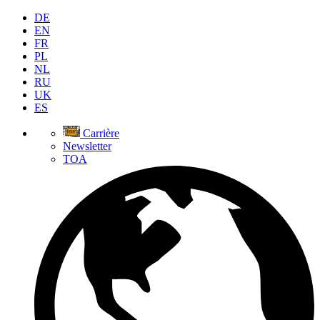
DE
EN
FR
PL
NL
RU
UK
ES
Carrière
Newsletter
TOA