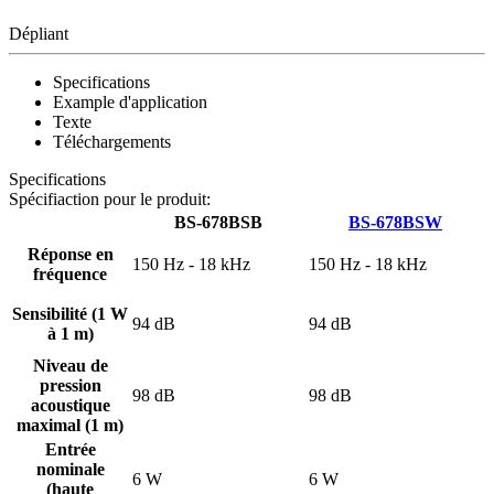
Dépliant
Specifications
Example d'application
Texte
Téléchargements
Specifications
Spécifiaction pour le produit:
BS-678BSB
BS-678BSW
Réponse en
150 Hz - 18 kHz
150 Hz - 18 kHz
fréquence
Sensibilité (1 W
94 dB
94 dB
à 1 m)
Niveau de
pression
98 dB
98 dB
acoustique
maximal (1 m)
Entrée
nominale
6 W
6 W
(haute