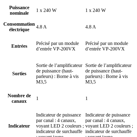
Puissance
1 x 240 W
1 x 240 W
nominale
Consommation
4.8 A
4.8 A
électrique
Précisé par un module
Précisé par un module
Entrées
d’entrée VP-200VX
d’entrée VP-200VX
Sortie de l’amplificateur
Sortie de l’amplificateur
de puissance (haut-
de puissance (haut-
Sorties
parleurs) : Borne à vis
parleurs) : Borne à vis
M3,5
M3,5
Nombre de
1
1
canaux
Indicateur de puissance
Indicateur de puissance
par canal : 4 canaux,
par canal : 4 canaux,
Indicateur
voyant LED 2 couleurs ;
voyant LED 2 couleurs ;
indicateur de surchauffe
indicateur de surchauffe
: voyant jaune
: voyant jaune