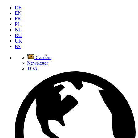
DE
EN
FR
PL
NL
RU
UK
ES
Carrière
Newsletter
TOA