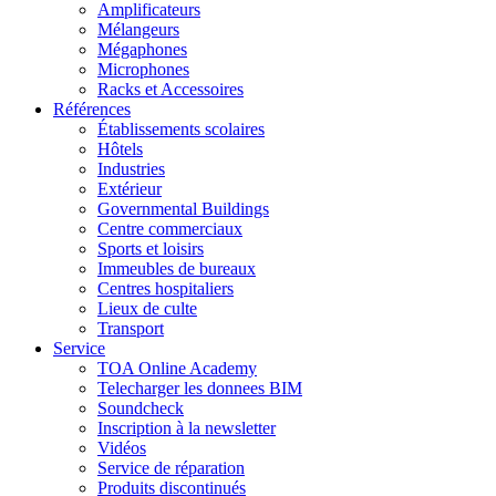
Amplificateurs
Mélangeurs
Mégaphones
Microphones
Racks et Accessoires
Références
Établissements scolaires
Hôtels
Industries
Extérieur
Governmental Buildings
Centre commerciaux
Sports et loisirs
Immeubles de bureaux
Centres hospitaliers
Lieux de culte
Transport
Service
TOA Online Academy
Telecharger les donnees BIM
Soundcheck
Inscription à la newsletter
Vidéos
Service de réparation
Produits discontinués