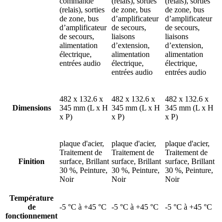
commande
(relais), sorties
(relais), sorties
(relais), sorties
de zone, bus
de zone, bus
de zone, bus
d’amplificateur
d’amplificateur
d’amplificateur
de secours,
de secours,
de secours,
liaisons
liaisons
alimentation
d’extension,
d’extension,
électrique,
alimentation
alimentation
entrées audio
électrique,
électrique,
entrées audio
entrées audio
482 x 132.6 x
482 x 132.6 x
482 x 132.6 x
Dimensions
345 mm (L x H
345 mm (L x H
345 mm (L x H
x P)
x P)
x P)
plaque d'acier,
plaque d'acier,
plaque d'acier,
Traitement de
Traitement de
Traitement de
Finition
surface, Brillant
surface, Brillant
surface, Brillant
30 %, Peinture,
30 %, Peinture,
30 %, Peinture,
Noir
Noir
Noir
Température
de
-5 °C à +45 °C
-5 °C à +45 °C
-5 °C à +45 °C
fonctionnement