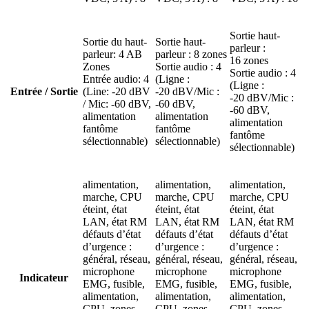
Sortie haut-
Sortie du haut-
Sortie haut-
parleur :
parleur: 4 AB
parleur : 8 zones
16 zones
Zones
Sortie audio : 4
Sortie audio : 4
Entrée audio: 4
(Ligne :
(Ligne :
Entrée / Sortie
(Line: -20 dBV
-20 dBV/Mic :
-20 dBV/Mic :
/ Mic: -60 dBV,
-60 dBV,
-60 dBV,
alimentation
alimentation
alimentation
fantôme
fantôme
fantôme
sélectionnable)
sélectionnable)
sélectionnable)
alimentation,
alimentation,
alimentation,
marche, CPU
marche, CPU
marche, CPU
éteint, état
éteint, état
éteint, état
LAN, état RM
LAN, état RM
LAN, état RM
défauts d’état
défauts d’état
défauts d’état
d’urgence :
d’urgence :
d’urgence :
général, réseau,
général, réseau,
général, réseau,
microphone
microphone
microphone
Indicateur
EMG, fusible,
EMG, fusible,
EMG, fusible,
alimentation,
alimentation,
alimentation,
CPU, zones
CPU, zones
CPU, zones