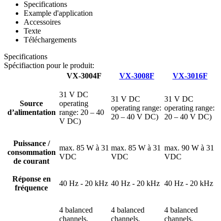
Specifications
Example d'application
Accessoires
Texte
Téléchargements
Specifications
Spécifiaction pour le produit:
VX-3004F
VX-3008F
VX-3016F
31 V DC
31 V DC
31 V DC
Source
operating
operating range:
operating range:
d’alimentation
range: 20 – 40
20 – 40 V DC)
20 – 40 V DC)
V DC)
Puissance /
max. 85 W à 31
max. 85 W à 31
max. 90 W à 31
consommation
VDC
VDC
VDC
de courant
Réponse en
40 Hz - 20 kHz
40 Hz - 20 kHz
40 Hz - 20 kHz
fréquence
4 balanced
4 balanced
4 balanced
channels,
channels,
channels,