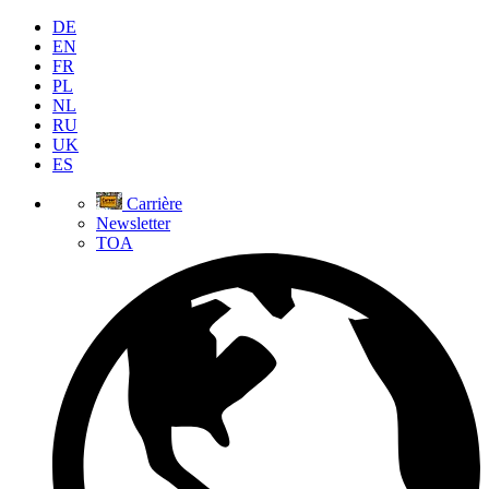
DE
EN
FR
PL
NL
RU
UK
ES
Carrière
Newsletter
TOA