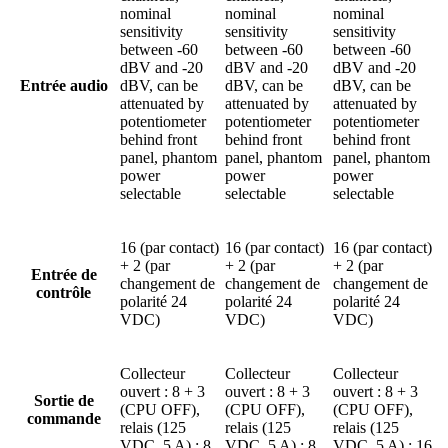
nominal
nominal
nominal
sensitivity
sensitivity
sensitivity
between -60
between -60
between -60
dBV and -20
dBV and -20
dBV and -20
Entrée audio
dBV, can be
dBV, can be
dBV, can be
attenuated by
attenuated by
attenuated by
potentiometer
potentiometer
potentiometer
behind front
behind front
behind front
panel, phantom
panel, phantom
panel, phantom
power
power
power
selectable
selectable
selectable
16 (par contact)
16 (par contact)
16 (par contact)
+ 2 (par
+ 2 (par
+ 2 (par
Entrée de
changement de
changement de
changement de
contrôle
polarité 24
polarité 24
polarité 24
VDC)
VDC)
VDC)
Collecteur
Collecteur
Collecteur
ouvert : 8 + 3
ouvert : 8 + 3
ouvert : 8 + 3
Sortie de
(CPU OFF),
(CPU OFF),
(CPU OFF),
commande
relais (125
relais (125
relais (125
VDC, 5 A) : 8
VDC, 5 A) : 8
VDC, 5 A) : 16