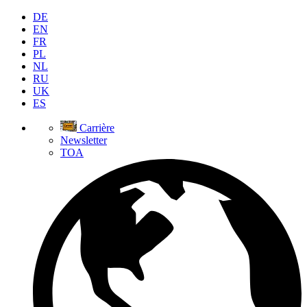
DE
EN
FR
PL
NL
RU
UK
ES
Carrière
Newsletter
TOA