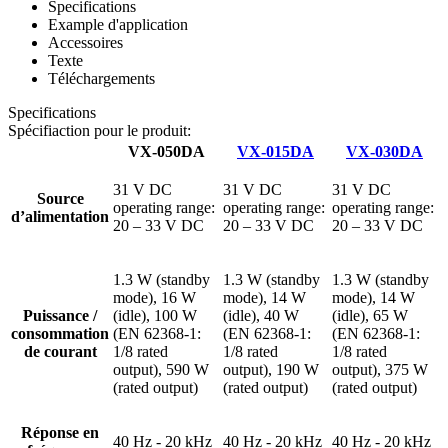
Specifications
Example d'application
Accessoires
Texte
Téléchargements
Specifications
Spécifiaction pour le produit:
VX-050DA
VX-015DA
VX-030DA
31 V DC
31 V DC
31 V DC
Source
operating range:
operating range:
operating range:
d’alimentation
20 – 33 V DC
20 – 33 V DC
20 – 33 V DC
1.3 W (standby
1.3 W (standby
1.3 W (standby
mode), 16 W
mode), 14 W
mode), 14 W
Puissance /
(idle), 100 W
(idle), 40 W
(idle), 65 W
consommation
(EN 62368-1:
(EN 62368-1:
(EN 62368-1:
de courant
1/8 rated
1/8 rated
1/8 rated
output), 590 W
output), 190 W
output), 375 W
(rated output)
(rated output)
(rated output)
Réponse en
40 Hz - 20 kHz
40 Hz - 20 kHz
40 Hz - 20 kHz