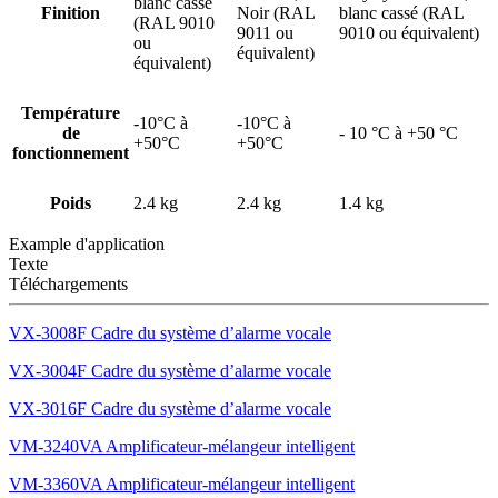
blanc cassé
Finition
Noir (RAL
blanc cassé (RAL
(RAL 9010
9011 ou
9010 ou équivalent)
ou
équivalent)
équivalent)
Température
-10°C à
-10°C à
de
- 10 °C à +50 °C
+50°C
+50°C
fonctionnement
Poids
2.4 kg
2.4 kg
1.4 kg
Example d'application
Texte
Téléchargements
VX-3008F Cadre du système d’alarme vocale
VX-3004F Cadre du système d’alarme vocale
VX-3016F Cadre du système d’alarme vocale
VM-3240VA Amplificateur-mélangeur intelligent
VM-3360VA Amplificateur-mélangeur intelligent