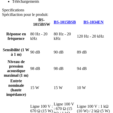
Téléchargements
Specifications
Spécifiaction pour le produit:
BS-
BS-1015BSB
BS-1034EN
1015BSW
Réponse en
80 Hz - 20
80 Hz - 20
120 Hz - 20 kHz
fréquence
kHz
kHz
Sensibilité (1 W
90 dB
90 dB
89 dB
à 1 m)
Niveau de
pression
98 dB
98 dB
94 dB
acoustique
maximal (1 m)
Entrée
nominale
15 W
15 W
10 W
(haute
impédance)
Ligne 100 V
Ligne 100 V :
Ligne 100 V : 1 kΩ
: 670 Ω (15
670 Ω (15 W)
(10 W) / 2 kΩ (5 W)