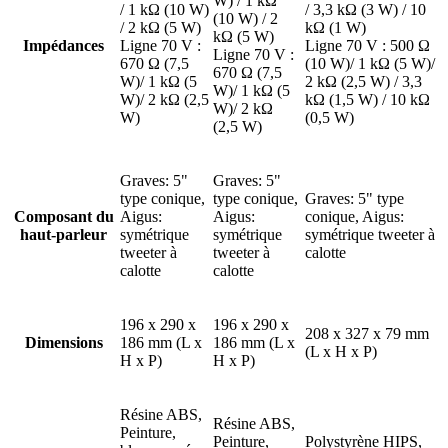
W) / 1 kΩ
/ 1 kΩ (10 W)
/ 3,3 kΩ (3 W) / 10
(10 W) / 2
/ 2 kΩ (5 W)
kΩ (1 W)
kΩ (5 W)
Impédances
Ligne 70 V :
Ligne 70 V : 500 Ω
Ligne 70 V :
670 Ω (7,5
(10 W)/ 1 kΩ (5 W)/
670 Ω (7,5
W)/ 1 kΩ (5
2 kΩ (2,5 W) / 3,3
W)/ 1 kΩ (5
W)/ 2 kΩ (2,5
kΩ (1,5 W) / 10 kΩ
W)/ 2 kΩ
W)
(0,5 W)
(2,5 W)
Graves: 5"
Graves: 5"
type conique,
type conique,
Graves: 5" type
Composant du
Aigus:
Aigus:
conique, Aigus:
haut-parleur
symétrique
symétrique
symétrique tweeter à
tweeter à
tweeter à
calotte
calotte
calotte
196 x 290 x
196 x 290 x
208 x 327 x 79 mm
Dimensions
186 mm (L x
186 mm (L x
(L x H x P)
H x P)
H x P)
Résine ABS,
Résine ABS,
Peinture,
Peinture,
Polystyrène HIPS,