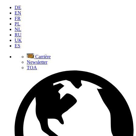
DE
EN
FR
PL
NL
RU
UK
ES
Carrière
Newsletter
TOA