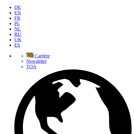
DE
EN
FR
PL
NL
RU
UK
ES
Carrière
Newsletter
TOA