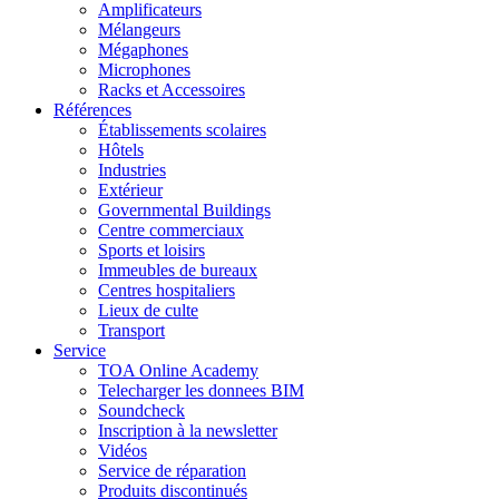
Amplificateurs
Mélangeurs
Mégaphones
Microphones
Racks et Accessoires
Références
Établissements scolaires
Hôtels
Industries
Extérieur
Governmental Buildings
Centre commerciaux
Sports et loisirs
Immeubles de bureaux
Centres hospitaliers
Lieux de culte
Transport
Service
TOA Online Academy
Telecharger les donnees BIM
Soundcheck
Inscription à la newsletter
Vidéos
Service de réparation
Produits discontinués