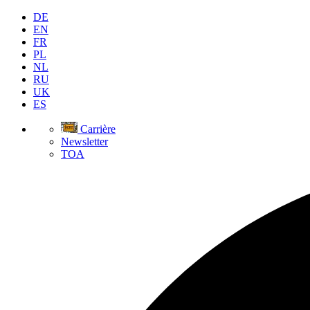
DE
EN
FR
PL
NL
RU
UK
ES
Carrière
Newsletter
TOA