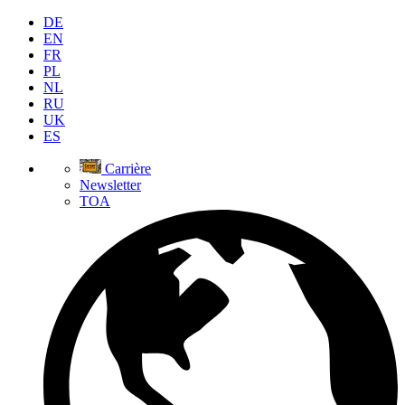
DE
EN
FR
PL
NL
RU
UK
ES
Carrière
Newsletter
TOA