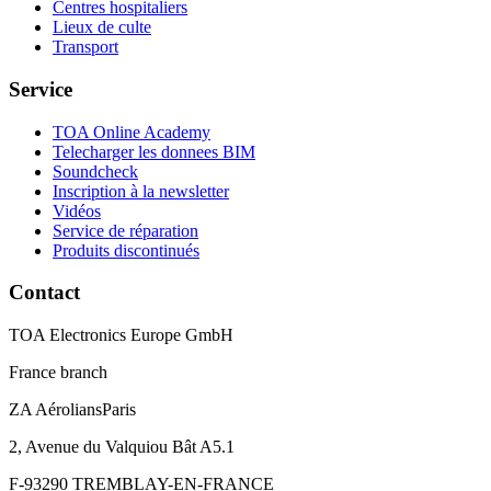
Centres hospitaliers
Lieux de culte
Transport
Service
TOA Online Academy
Telecharger les donnees BIM
Soundcheck
Inscription à la newsletter
Vidéos
Service de réparation
Produits discontinués
Contact
TOA Electronics Europe GmbH
France branch
ZA AéroliansParis
2, Avenue du Valquiou Bât A5.1
F-93290 TREMBLAY-EN-FRANCE