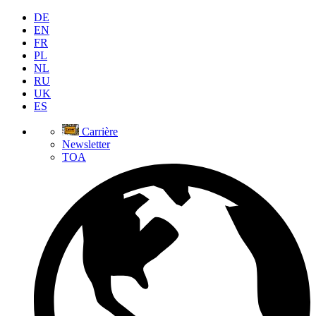
DE
EN
FR
PL
NL
RU
UK
ES
Carrière
Newsletter
TOA