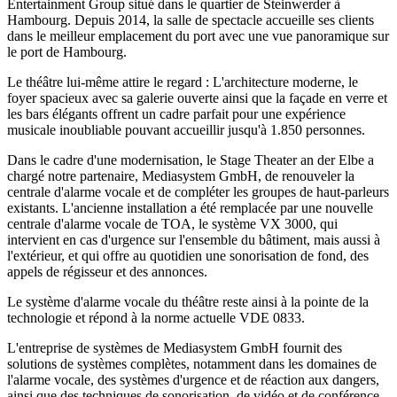
Entertainment Group situé dans le quartier de Steinwerder à
Hambourg. Depuis 2014, la salle de spectacle accueille ses clients
dans le meilleur emplacement du port avec une vue panoramique sur
le port de Hambourg.
Le théâtre lui-même attire le regard : L'architecture moderne, le
foyer spacieux avec sa galerie ouverte ainsi que la façade en verre et
les bars élégants offrent un cadre parfait pour une expérience
musicale inoubliable pouvant accueillir jusqu'à 1.850 personnes.
Dans le cadre d'une modernisation, le Stage Theater an der Elbe a
chargé notre partenaire, Mediasystem GmbH, de renouveler la
centrale d'alarme vocale et de compléter les groupes de haut-parleurs
existants. L'ancienne installation a été remplacée par une nouvelle
centrale d'alarme vocale de TOA, le système VX 3000, qui
intervient en cas d'urgence sur l'ensemble du bâtiment, mais aussi à
l'extérieur, et qui offre au quotidien une sonorisation de fond, des
appels de régisseur et des annonces.
Le système d'alarme vocale du théâtre reste ainsi à la pointe de la
technologie et répond à la norme actuelle VDE 0833.
L'entreprise de systèmes de Mediasystem GmbH fournit des
solutions de systèmes complètes, notamment dans les domaines de
l'alarme vocale, des systèmes d'urgence et de réaction aux dangers,
ainsi que des techniques de sonorisation, de vidéo et de conférence.