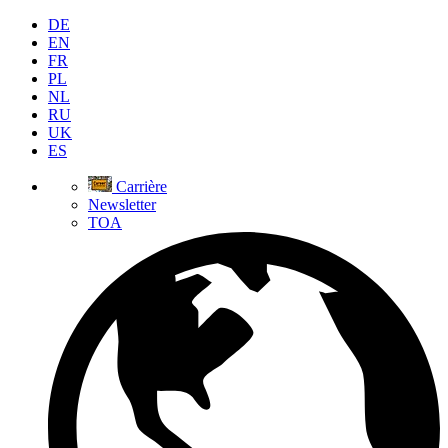
DE
EN
FR
PL
NL
RU
UK
ES
Carrière
Newsletter
TOA