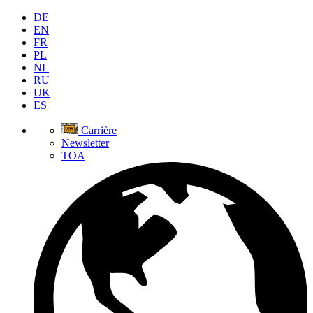
DE
EN
FR
PL
NL
RU
UK
ES
Carrière
Newsletter
TOA