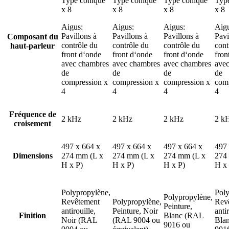
Type conique
Type conique
Type conique
Typ
x 8
x 8
x 8
x 8
Aigus:
Aigus:
Aigus:
Aigu
Pavillons à
Pavillons à
Pavillons à
Pavi
Composant du
contrôle du
contrôle du
contrôle du
cont
haut-parleur
front d‘onde
front d‘onde
front d‘onde
fron
avec chambres
avec chambres
avec chambres
ave
de
de
de
de
compression x
compression x
compression x
comp
4
4
4
4
Fréquence de
2 kHz
2 kHz
2 kHz
2 k
croisement
497 x 664 x
497 x 664 x
497 x 664 x
497 
Dimensions
274 mm (L x
274 mm (L x
274 mm (L x
274
H x P)
H x P)
H x P)
H x 
Polypropylène,
Poly
Polypropylène,
Revêtement
Polypropylène,
Rev
Peinture,
antirouille,
Peinture, Noir
antir
Finition
Blanc (RAL
Noir (RAL
(RAL 9004 ou
Bla
9016 ou