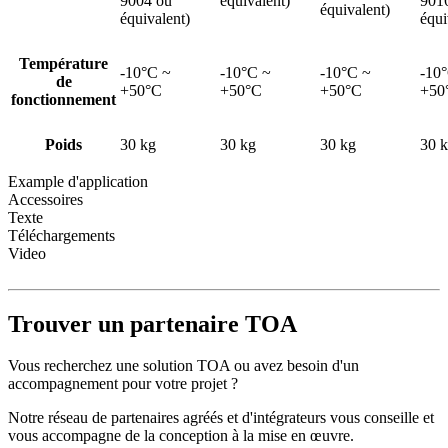
9004 ou
équivalent)
901
équivalent)
équivalent)
équi
Température
-10°C ~
-10°C ~
-10°C ~
-10
de
+50°C
+50°C
+50°C
+50
fonctionnement
Poids
30 kg
30 kg
30 kg
30 
Example d'application
Accessoires
Texte
Téléchargements
Video
Trouver un partenaire TOA
Vous recherchez une solution TOA ou avez besoin d'un
accompagnement pour votre projet ?
Notre réseau de partenaires agréés et d'intégrateurs vous conseille et
vous accompagne de la conception à la mise en œuvre.