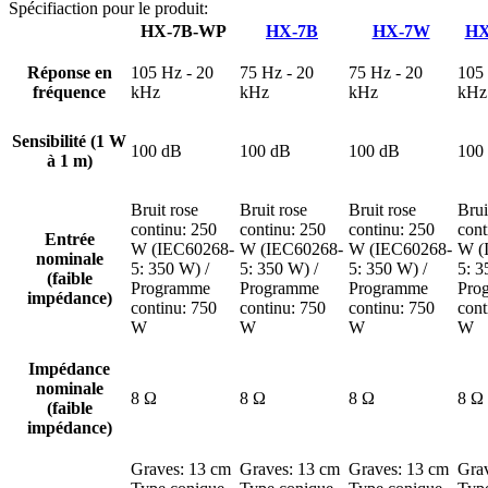
Spécifiaction pour le produit:
HX-7B-WP
HX-7B
HX-7W
HX
Réponse en
105 Hz - 20
75 Hz - 20
75 Hz - 20
105 
fréquence
kHz
kHz
kHz
kHz
Sensibilité (1 W
100 dB
100 dB
100 dB
100
à 1 m)
Bruit rose
Bruit rose
Bruit rose
Brui
continu: 250
continu: 250
continu: 250
cont
Entrée
W (IEC60268-
W (IEC60268-
W (IEC60268-
W (
nominale
5: 350 W) /
5: 350 W) /
5: 350 W) /
5: 3
(faible
Programme
Programme
Programme
Pro
impédance)
continu: 750
continu: 750
continu: 750
cont
W
W
W
W
Impédance
nominale
8 Ω
8 Ω
8 Ω
8 Ω
(faible
impédance)
Graves: 13 cm
Graves: 13 cm
Graves: 13 cm
Gra