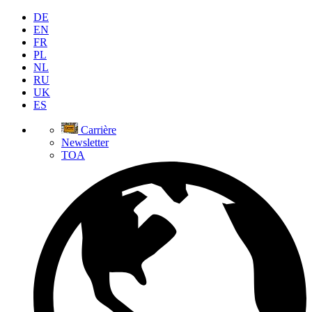
DE
EN
FR
PL
NL
RU
UK
ES
Carrière
Newsletter
TOA