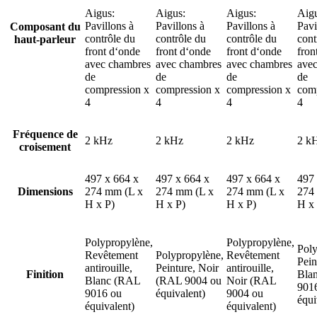
Aigus:
Aigus:
Aigus:
Aigu
Pavillons à
Pavillons à
Pavillons à
Pavi
Composant du
contrôle du
contrôle du
contrôle du
cont
haut-parleur
front d‘onde
front d‘onde
front d‘onde
fron
avec chambres
avec chambres
avec chambres
ave
de
de
de
de
compression x
compression x
compression x
comp
4
4
4
4
Fréquence de
2 kHz
2 kHz
2 kHz
2 k
croisement
497 x 664 x
497 x 664 x
497 x 664 x
497 
Dimensions
274 mm (L x
274 mm (L x
274 mm (L x
274
H x P)
H x P)
H x P)
H x 
Polypropylène,
Polypropylène,
Poly
Revêtement
Polypropylène,
Revêtement
Pein
antirouille,
Peinture, Noir
antirouille,
Finition
Bla
Blanc (RAL
(RAL 9004 ou
Noir (RAL
901
9016 ou
équivalent)
9004 ou
équi
équivalent)
équivalent)