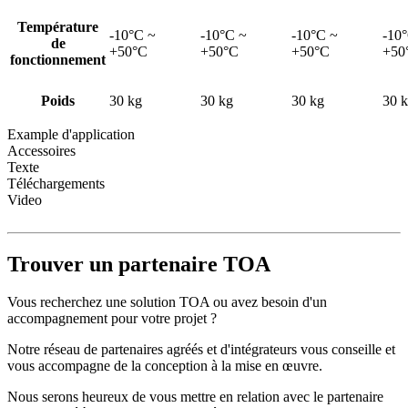
Température
-10°C ~
-10°C ~
-10°C ~
-10
de
+50°C
+50°C
+50°C
+50
fonctionnement
Poids
30 kg
30 kg
30 kg
30 
Example d'application
Accessoires
Texte
Téléchargements
Video
Trouver un partenaire TOA
Vous recherchez une solution TOA ou avez besoin d'un
accompagnement pour votre projet ?
Notre réseau de partenaires agréés et d'intégrateurs vous conseille et
vous accompagne de la conception à la mise en œuvre.
Nous serons heureux de vous mettre en relation avec le partenaire