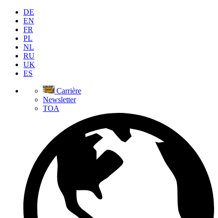
DE
EN
FR
PL
NL
RU
UK
ES
Carrière
Newsletter
TOA