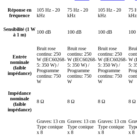
Réponse en
105 Hz - 20
75 Hz - 20
105 Hz - 20
75 H
fréquence
kHz
kHz
kHz
kHz
Sensibilité (1 W
100 dB
100 dB
100 dB
100
à 1 m)
Bruit rose
Bruit rose
Bruit rose
Brui
continu: 250
continu: 250
continu: 250
cont
Entrée
W (IEC60268-
W (IEC60268-
W (IEC60268-
W (
nominale
5: 350 W) /
5: 350 W) /
5: 350 W) /
5: 3
(faible
Programme
Programme
Programme
Pro
impédance)
continu: 750
continu: 750
continu: 750
cont
W
W
W
W
Impédance
nominale
8 Ω
8 Ω
8 Ω
8 Ω
(faible
impédance)
Graves: 13 cm
Graves: 13 cm
Graves: 13 cm
Gra
Type conique
Type conique
Type conique
Typ
x 8
x 8
x 8
x 8