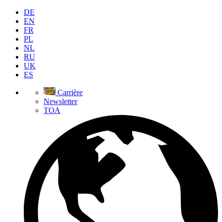
DE
EN
FR
PL
NL
RU
UK
ES
Carrière
Newsletter
TOA