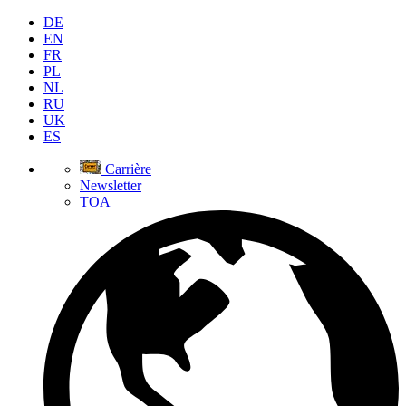
DE
EN
FR
PL
NL
RU
UK
ES
Carrière
Newsletter
TOA