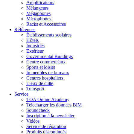
Amplificateurs
Mélangeurs
Mégaphones
Microphones
Racks et Accessoires
Références
Établissements scolaires
Hôtels
Industries
Extérieur
Governmental Buildings
Centre commerciaux
Sports et loisirs
Immeubles de bureaux
Centres hospitaliers
Lieux de culte
Transport
Service
TOA Online Academy
Telecharger les donnees BIM
Soundcheck
Inscription à la newsletter
Vidéos
Service de réparation
Produits discontinués