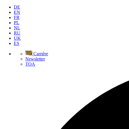
DE
EN
FR
PL
NL
RU
UK
ES
Carrière
Newsletter
TOA