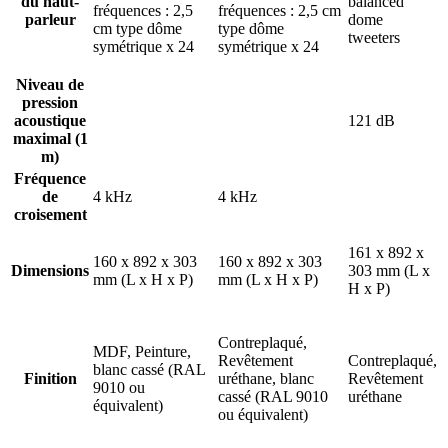
du haut-
balanced
fréquences : 2,5
fréquences : 2,5 cm
parleur
dome
cm type dôme
type dôme
tweeters
symétrique x 24
symétrique x 24
Niveau de
pression
acoustique
121 dB
maximal (1
m)
Fréquence
de
4 kHz
4 kHz
croisement
161 x 892 x
160 x 892 x 303
160 x 892 x 303
Dimensions
303 mm (L x
mm (L x H x P)
mm (L x H x P)
H x P)
Contreplaqué,
MDF, Peinture,
Revêtement
Contreplaqué,
blanc cassé (RAL
Finition
uréthane, blanc
Revêtement
9010 ou
cassé (RAL 9010
uréthane
équivalent)
ou équivalent)