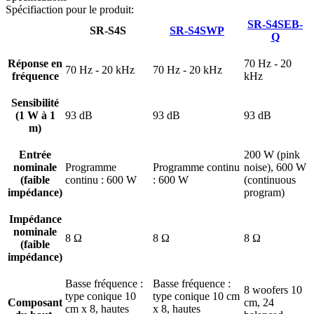
Spécifiaction pour le produit:
SR-S4SEB-
SR-S4S
SR-S4SWP
Q
Réponse en
70 Hz - 20
70 Hz - 20 kHz
70 Hz - 20 kHz
fréquence
kHz
Sensibilité
(1 W à 1
93 dB
93 dB
93 dB
m)
Entrée
200 W (pink
nominale
Programme
Programme continu
noise), 600 W
(faible
continu : 600 W
: 600 W
(continuous
impédance)
program)
Impédance
nominale
8 Ω
8 Ω
8 Ω
(faible
impédance)
Basse fréquence :
Basse fréquence :
8 woofers 10
type conique 10
type conique 10 cm
Composant
cm, 24
cm x 8, hautes
x 8, hautes