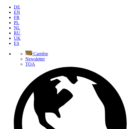
DE
EN
FR
PL
NL
RU
UK
ES
Carrière
Newsletter
TOA