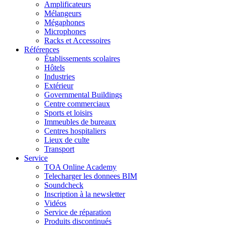
Amplificateurs
Mélangeurs
Mégaphones
Microphones
Racks et Accessoires
Références
Établissements scolaires
Hôtels
Industries
Extérieur
Governmental Buildings
Centre commerciaux
Sports et loisirs
Immeubles de bureaux
Centres hospitaliers
Lieux de culte
Transport
Service
TOA Online Academy
Telecharger les donnees BIM
Soundcheck
Inscription à la newsletter
Vidéos
Service de réparation
Produits discontinués