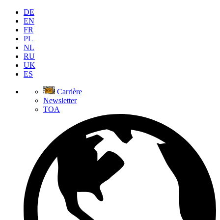
DE
EN
FR
PL
NL
RU
UK
ES
Carrière
Newsletter
TOA