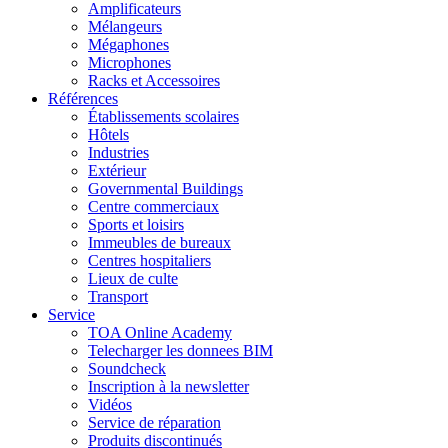
Amplificateurs
Mélangeurs
Mégaphones
Microphones
Racks et Accessoires
Références
Établissements scolaires
Hôtels
Industries
Extérieur
Governmental Buildings
Centre commerciaux
Sports et loisirs
Immeubles de bureaux
Centres hospitaliers
Lieux de culte
Transport
Service
TOA Online Academy
Telecharger les donnees BIM
Soundcheck
Inscription à la newsletter
Vidéos
Service de réparation
Produits discontinués