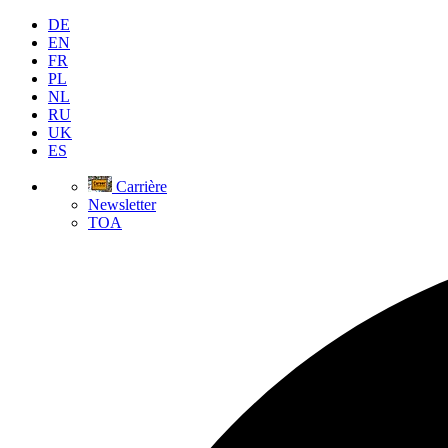
DE
EN
FR
PL
NL
RU
UK
ES
Carrière
Newsletter
TOA