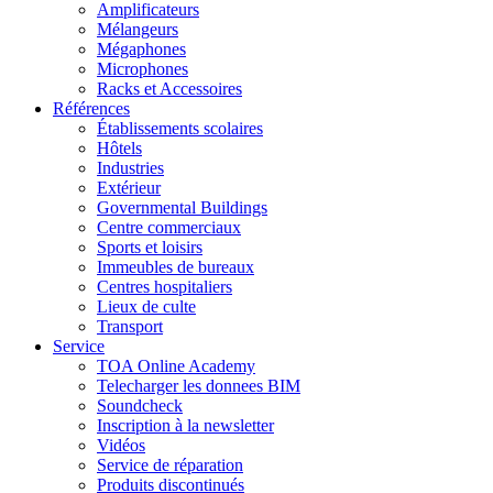
Amplificateurs
Mélangeurs
Mégaphones
Microphones
Racks et Accessoires
Références
Établissements scolaires
Hôtels
Industries
Extérieur
Governmental Buildings
Centre commerciaux
Sports et loisirs
Immeubles de bureaux
Centres hospitaliers
Lieux de culte
Transport
Service
TOA Online Academy
Telecharger les donnees BIM
Soundcheck
Inscription à la newsletter
Vidéos
Service de réparation
Produits discontinués