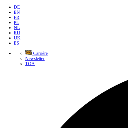
DE
EN
FR
PL
NL
RU
UK
ES
Carrière
Newsletter
TOA