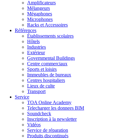
Amplificateurs
Mélangeurs
Mégaphones
Microphones
Racks et Accessoires
Références
Établissements scolaires
Hôtels
Industries
Extérieur
Governmental Buildings
Centre commerciaux
Sports et loisirs
Immeubles de bureaux
Centres hospitaliers
Lieux de culte
Transport
Service
TOA Online Academy
Telecharger les donnees BIM
Soundcheck
Inscription à la newsletter
Vidéos
Service de réparation
Produits discontinués