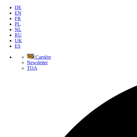
DE
EN
FR
PL
NL
RU
UK
ES
Carrière
Newsletter
TOA