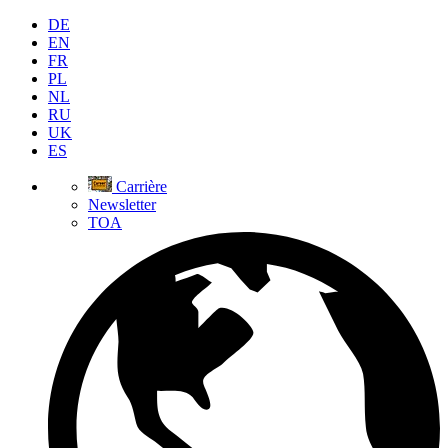
DE
EN
FR
PL
NL
RU
UK
ES
Carrière
Newsletter
TOA