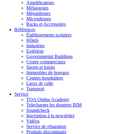
Amplificateurs
Mélangeurs
Mégaphones
Microphones
Racks et Accessoires
Références
Établissements scolaires
Hôtels
Industries
Extérieur
Governmental Buildings
Centre commerciaux
Sports et loisirs
Immeubles de bureaux
Centres hospitaliers
Lieux de culte
Transport
Service
TOA Online Academy
Telecharger les donnees BIM
Soundcheck
Inscription à la newsletter
Vidéos
Service de réparation
Produits discontinués