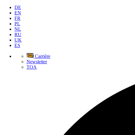
DE
EN
FR
PL
NL
RU
UK
ES
Carrière
Newsletter
TOA