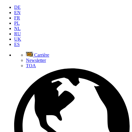
DE
EN
FR
PL
NL
RU
UK
ES
Carrière
Newsletter
TOA