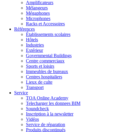
Amplificateurs
Mélangeurs
Mégaphones
Microphones
Racks et Accessoires
Références
Établissements scolaires
Hôtels
Industries
Extérieur
Governmental Buildings
Centre commerciaux
Sports et loisirs
Immeubles de bureaux
Centres hospitaliers
Lieux de culte
Transport
Service
TOA Online Academy
Telecharger les donnees BIM
Soundcheck
Inscription à la newsletter
Vidéos
Service de réparation
Produits discontinués