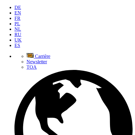
DE
EN
FR
PL
NL
RU
UK
ES
Carrière
Newsletter
TOA