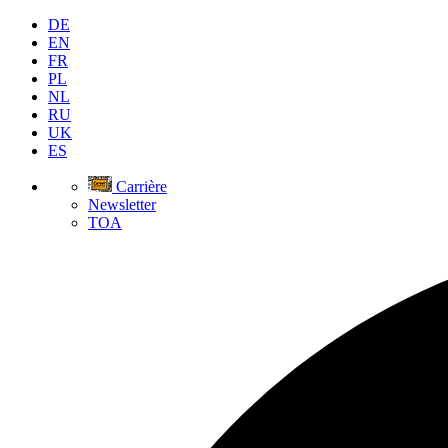
DE
EN
FR
PL
NL
RU
UK
ES
Carrière
Newsletter
TOA