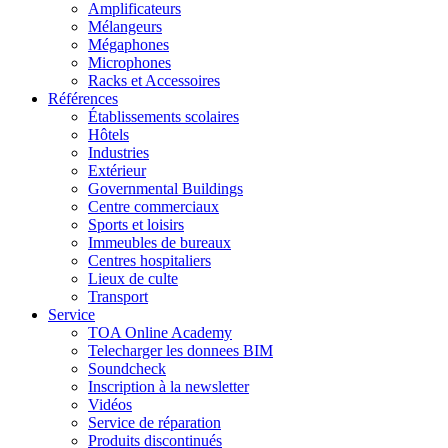
Amplificateurs
Mélangeurs
Mégaphones
Microphones
Racks et Accessoires
Références
Établissements scolaires
Hôtels
Industries
Extérieur
Governmental Buildings
Centre commerciaux
Sports et loisirs
Immeubles de bureaux
Centres hospitaliers
Lieux de culte
Transport
Service
TOA Online Academy
Telecharger les donnees BIM
Soundcheck
Inscription à la newsletter
Vidéos
Service de réparation
Produits discontinués