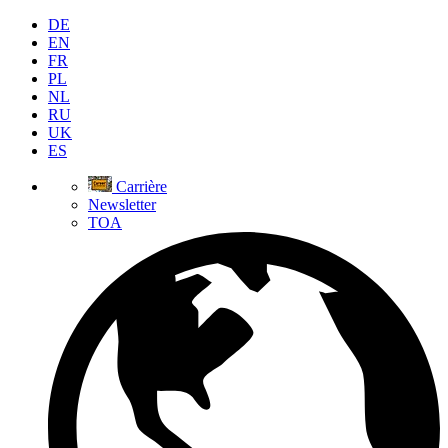
DE
EN
FR
PL
NL
RU
UK
ES
Carrière
Newsletter
TOA