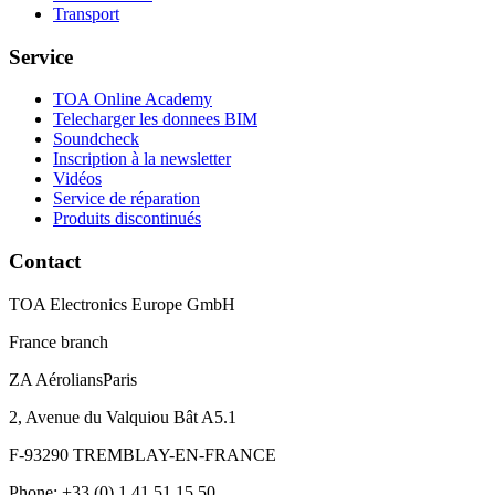
Transport
Service
TOA Online Academy
Telecharger les donnees BIM
Soundcheck
Inscription à la newsletter
Vidéos
Service de réparation
Produits discontinués
Contact
TOA Electronics Europe GmbH
France branch
ZA AéroliansParis
2, Avenue du Valquiou Bât A5.1
F-93290 TREMBLAY-EN-FRANCE
Phone: +33 (0) 1 41 51 15 50