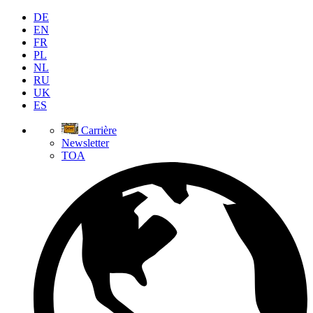
DE
EN
FR
PL
NL
RU
UK
ES
Carrière
Newsletter
TOA