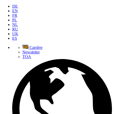
DE
EN
FR
PL
NL
RU
UK
ES
Carrière
Newsletter
TOA