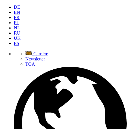
DE
EN
FR
PL
NL
RU
UK
ES
Carrière
Newsletter
TOA