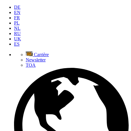
DE
EN
FR
PL
NL
RU
UK
ES
Carrière
Newsletter
TOA