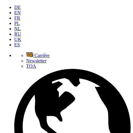
DE
EN
FR
PL
NL
RU
UK
ES
Carrière
Newsletter
TOA