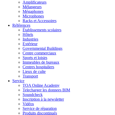
Amplificateurs
Mélangeurs
Mégaphones
Microphones
Racks et Accessoires
Références
Établissements scolaires
Hôtels
Industries
Extérieur
Governmental Buildings
Centre commerciaux
Sports et loisirs
Immeubles de bureaux
Centres hospitaliers
Lieux de culte
Transport
Service
TOA Online Academy
Telecharger les donnees BIM
Soundcheck
Inscription à la newsletter
Vidéos
Service de réparation
Produits discontinués