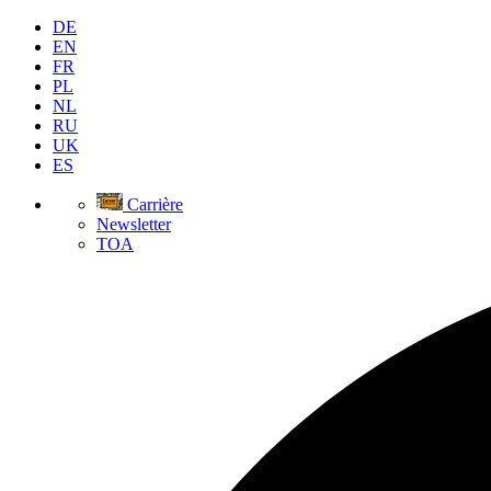
DE
EN
FR
PL
NL
RU
UK
ES
Carrière
Newsletter
TOA