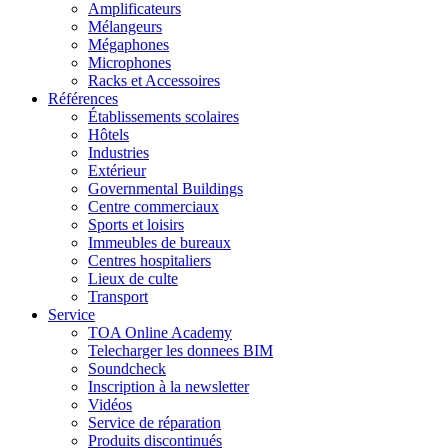
Amplificateurs
Mélangeurs
Mégaphones
Microphones
Racks et Accessoires
Références
Établissements scolaires
Hôtels
Industries
Extérieur
Governmental Buildings
Centre commerciaux
Sports et loisirs
Immeubles de bureaux
Centres hospitaliers
Lieux de culte
Transport
Service
TOA Online Academy
Telecharger les donnees BIM
Soundcheck
Inscription à la newsletter
Vidéos
Service de réparation
Produits discontinués