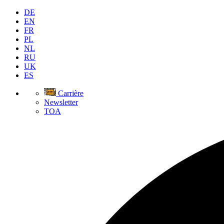
DE
EN
FR
PL
NL
RU
UK
ES
Carrière
Newsletter
TOA