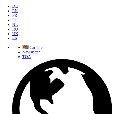
DE
EN
FR
PL
NL
RU
UK
ES
Carrière
Newsletter
TOA