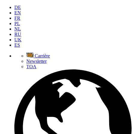
DE
EN
FR
PL
NL
RU
UK
ES
Carrière
Newsletter
TOA