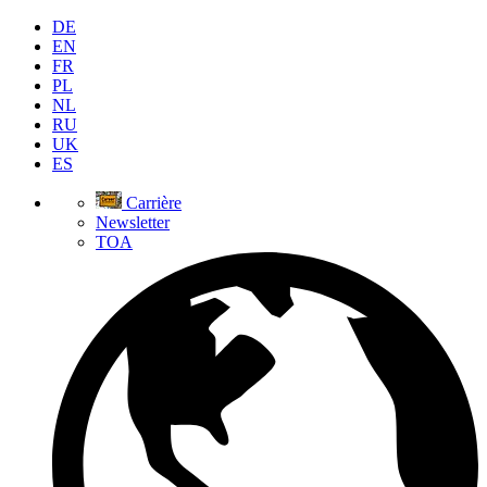
DE
EN
FR
PL
NL
RU
UK
ES
Carrière
Newsletter
TOA